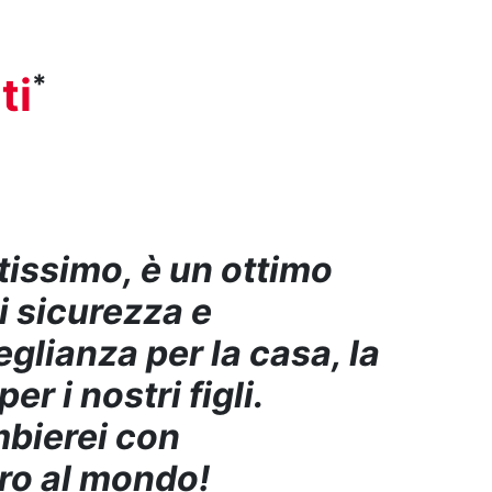
*
ti
tissimo, è un ottimo
i sicurezza e
glianza per la casa, la
er i nostri figli.
bierei con
ro al mondo!