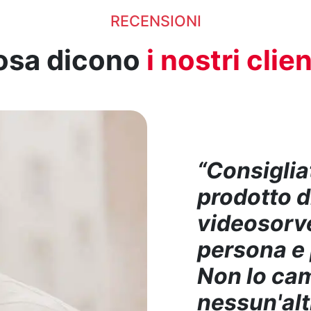
RECENSIONI
osa dicono
i nostri clien
“Consiglia
prodotto d
videosorve
persona e p
Non lo cam
nessun'alt