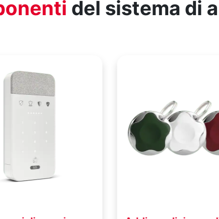
onenti
del sistema di 
a la tua
Ciò che più teme u
ione preventiva
è essere identificat
, terrazza e garage sono
I Sensori di Movimento h
esso per i ladri: i Sensori
fotocamera a colori in HD
li rilevano l’intruso prima
scattare foto all’intruso. I
iunga la tua porta di
pericolo, la Centrale Oper
 fotocamera integrata
verifica le foto e allerta i
to al ladro e le invia alla
Oppure, puoi scattare fot
 Operativa per
quando vuoi dal tuo sma
nto
tablet