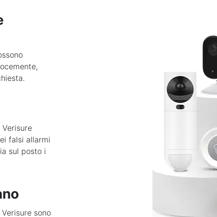
e
possono
elocemente,
hiesta.
 Verisure
 falsi allarmi
ia sul posto i
ano
 Verisure sono