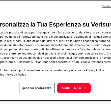
Contin
rsonalizza la Tua Esperienza su Verisu
cookie propri e di terze parti per garantire il funzionamento del sito e, previo cons
 per compilare informazioni statistiche e per analizzare le abitudini di navigazione del
, in alcuni casi, l'elaborazione dei dati al di fuori dello Spazio economico europeo 
B
ne di queste informazioni ci consente di analizzare l'utilizzo dei nostri servizi da pa
rli, per personalizzare i contenuti che offriamo e mostrare all'utente pubblicità pers
 sue preferenze. Inoltre, condividiamo le analisi di navigazione
con terze parti
. Cl
ti”, acconsenti all'uso dei cookie necessari e facoltativi. Per personalizzare la naviga
 preferenze”. Cliccando su “Continua senza accettare” rifiuti i cookie opzionali divers
 informazioni puoi consultare la nostra cookie policy e la nostra Privacy Policy
licy
Privacy Policy
VANTAGGI DELL'ALLARME VERISURE
gestisci preferenze
ACCETTA TUTTI
 Protezione più Compl