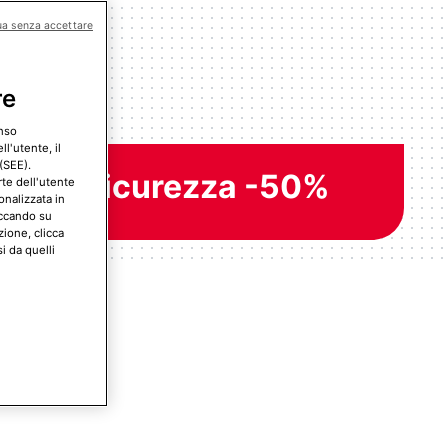
ua senza accettare
re
enso
l'utente, il
(SEE).
onus Sicurezza -50%
rte dell'utente
onalizzata in
iccando su
zione, clicca
i da quelli
eta