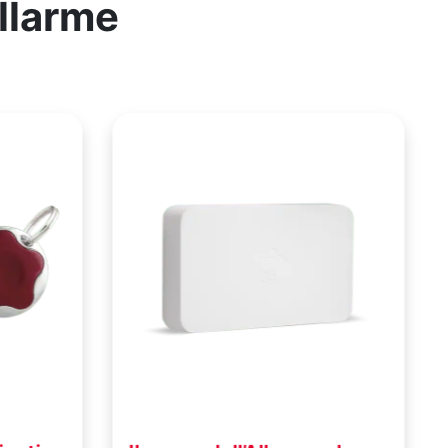
allarme
n ladro
Non si può rubare quello
o
che non si può vedere
anno una
A ZeroVision® basta poco tempo
 per
per bloccare il ladro! Addio ai furti
n caso di
con l’unico fumogeno attivato in
ativa
sicurezza dalla Centrale Operativa
 soccorsi.
solo in caso di reale intrusione. È
o
certificato atossico per persone e
rtphone o
animali, non sporca e non rovina i
mobili