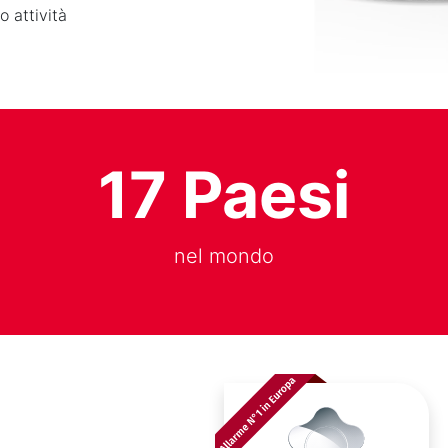
o attività
17 Paesi
nel mondo