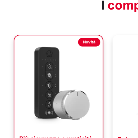
I
comp
Proteggi tutti gli accessi e
Aument
rileva l’intruso prima che
protez
entri
Giardino
Grazie all’esclusiva tecnologia
vie d’acc
Verisure ShockSensor®, i Sensori
Perimetra
Porte e Finestre rilevano ogni
che ragg
tentativo di furto creando uno
casa. La
scudo di protezione totale della
scatta fo
tua casa. Allertano la Centrale
Centrale
Operativa ancor prima che il ladro
l’interve
entri