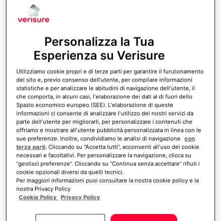
Operativa Verisure
nostra Privacy Policy
Cookie Policy
Privacy Policy
Le Guardie Giurate, che presiedono la
Centrale Operativa Verisure
24 ore su 24
,
verificano in tempo reale l’effettività del
gestisci preferenze
ACCETTA TUTTI
pericolo tramite ascolto audio e controllo di
immagini e video. Questo processo permette
di
ridurre i falsi allarmi fino al 99,8%
.
Installazione
rapida e senza
fili
, anche senza WIFI
L’installazione dell’allarme Verisure avviene in base a un
progetto personalizzato, definito durante un sopralluogo