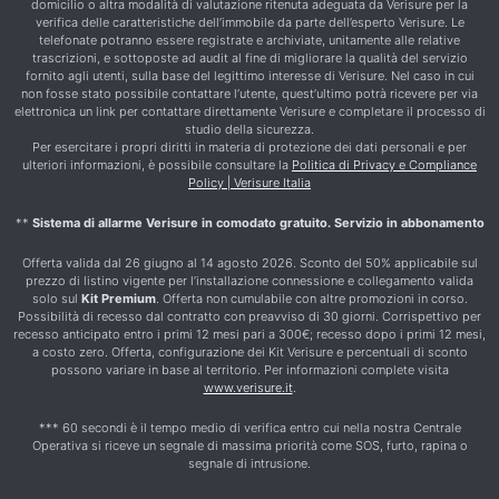
domicilio o altra modalità di valutazione ritenuta adeguata da Verisure per la
verifica delle caratteristiche dell’immobile da parte dell’esperto Verisure. Le
telefonate potranno essere registrate e archiviate, unitamente alle relative
trascrizioni, e sottoposte ad audit al fine di migliorare la qualità del servizio
fornito agli utenti, sulla base del legittimo interesse di Verisure. Nel caso in cui
non fosse stato possibile contattare l’utente, quest’ultimo potrà ricevere per via
elettronica un link per contattare direttamente Verisure e completare il processo di
studio della sicurezza.
Per esercitare i propri diritti in materia di protezione dei dati personali e per
ulteriori informazioni, è possibile consultare la
Politica di Privacy e Compliance
Policy | Verisure Italia
**
Sistema di allarme Verisure in comodato gratuito. Servizio in abbonamento
Offerta valida dal 26 giugno al 14 agosto 2026. Sconto del 50% applicabile sul
prezzo di listino vigente per l’installazione connessione e collegamento valida
solo sul
Kit Premium
. Offerta non cumulabile con altre promozioni in corso.
Possibilità di recesso dal contratto con preavviso di 30 giorni. Corrispettivo per
recesso anticipato entro i primi 12 mesi pari a 300€; recesso dopo i primi 12 mesi,
a costo zero. Offerta, configurazione dei Kit Verisure e percentuali di sconto
possono variare in base al territorio. Per informazioni complete visita
www.verisure.it
.
*** 60 secondi è il tempo medio di verifica entro cui nella nostra Centrale
Operativa si riceve un segnale di massima priorità come SOS, furto, rapina o
segnale di intrusione.