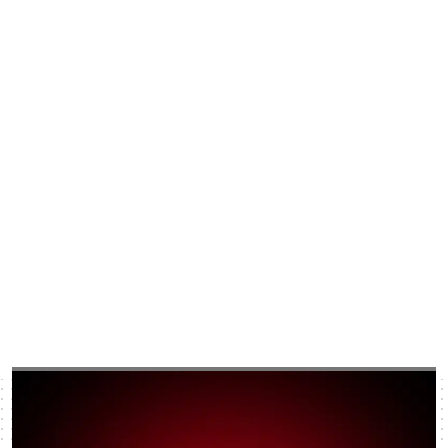
Proteggi la tua Casa e il tuo
Business con Verisure
L'unico Allarme in Italia connesso alla Centrale Operativa
H24/365 giorni l'anno con controllo totale dal tuo smartphone.
*
CALCOLA PREVENTIVO
Bonus Sicurezza -50%