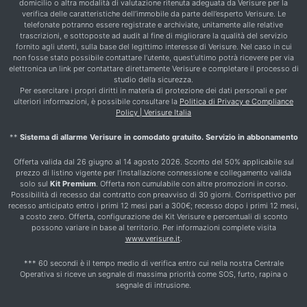
domicilio o altra modalità di valutazione ritenuta adeguata da Verisure per la
verifica delle caratteristiche dell’immobile da parte dell’esperto Verisure. Le
telefonate potranno essere registrate e archiviate, unitamente alle relative
trascrizioni, e sottoposte ad audit al fine di migliorare la qualità del servizio
fornito agli utenti, sulla base del legittimo interesse di Verisure. Nel caso in cui
non fosse stato possibile contattare l’utente, quest’ultimo potrà ricevere per via
elettronica un link per contattare direttamente Verisure e completare il processo di
studio della sicurezza.
Per esercitare i propri diritti in materia di protezione dei dati personali e per
ulteriori informazioni, è possibile consultare la
Politica di Privacy e Compliance
Policy | Verisure Italia
**
Sistema di allarme Verisure in comodato gratuito. Servizio in abbonamento
Offerta valida dal 26 giugno al 14 agosto 2026. Sconto del 50% applicabile sul
prezzo di listino vigente per l’installazione connessione e collegamento valida
solo sul
Kit Premium
. Offerta non cumulabile con altre promozioni in corso.
Possibilità di recesso dal contratto con preavviso di 30 giorni. Corrispettivo per
recesso anticipato entro i primi 12 mesi pari a 300€; recesso dopo i primi 12 mesi,
a costo zero. Offerta, configurazione dei Kit Verisure e percentuali di sconto
possono variare in base al territorio. Per informazioni complete visita
www.verisure.it
.
*** 60 secondi è il tempo medio di verifica entro cui nella nostra Centrale
Operativa si riceve un segnale di massima priorità come SOS, furto, rapina o
segnale di intrusione.