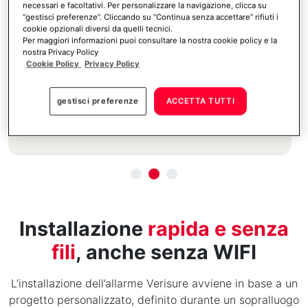
Operativa Verisure
necessari e facoltativi. Per personalizzare la navigazione, clicca su
“gestisci preferenze”. Cliccando su “Continua senza accettare” rifiuti i
Le Guardie Giurate, che presiedono la
cookie opzionali diversi da quelli tecnici.
Per maggiori informazioni puoi consultare la nostra cookie policy e la
Centrale Operativa Verisure
24 ore su 24
,
nostra Privacy Policy
verificano in tempo reale l’effettività del
Cookie Policy
Privacy Policy
pericolo tramite ascolto audio e controllo di
immagini e video. Questo processo permette
gestisci preferenze
ACCETTA TUTTI
di
ridurre i falsi allarmi fino al 99,8%
.
Installazione
rapida e senza
fili
, anche senza WIFI
L’installazione dell’allarme Verisure avviene in base a un
progetto personalizzato, definito durante un sopralluogo